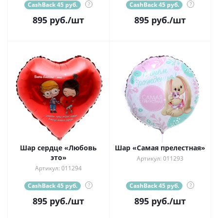
CashBack 45 руб.
?
CashBack 45 руб.
?
895
руб.
/шт
895
руб.
/шт
Шар сердце «Любовь
Шар «Самая прелестная»
это»
Артикул: 011293
Артикул: 011294
CashBack 45 руб.
?
CashBack 45 руб.
?
895
руб.
/шт
895
руб.
/шт