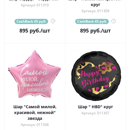
круг
Артикул: 011310
Артикул: 011309
CashBack 45 руб.
?
CashBack 45 руб.
?
895
руб.
/шт
895
руб.
/шт
Шар "Самой милой,
Шар " HBD" круг
красивой, нежной"
Артикул: 011307
звезда
Артикул: 011308