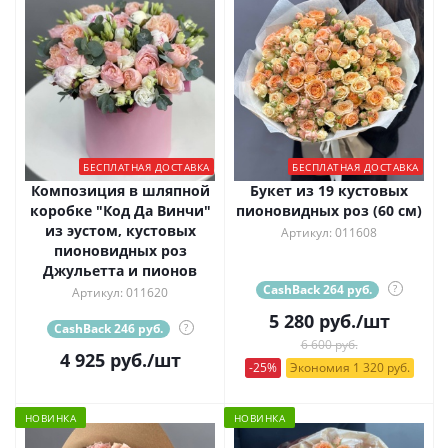
БЕСПЛАТНАЯ ДОСТАВКА
БЕСПЛАТНАЯ ДОСТАВКА
Композиция в шляпной
Букет из 19 кустовых
коробке "Код Да Винчи"
пионовидных роз (60 см)
из эустом, кустовых
Артикул: 011608
пионовидных роз
Джульетта и пионов
CashBack 264 руб.
?
Артикул: 011620
5 280
руб.
/шт
CashBack 246 руб.
?
6 600 руб.
4 925
руб.
/шт
-25%
Экономия 1 320 руб.
НОВИНКА
НОВИНКА