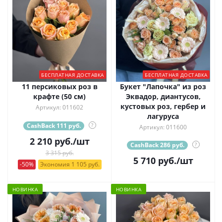
БЕСПЛАТНАЯ ДОСТАВКА
БЕСПЛАТНАЯ ДОСТАВКА
11 персиковых роз в
Букет "Лапочка" из роз
крафте (50 см)
Эквадор, диантусов,
кустовых роз, гербер и
Артикул: 011602
лагуруса
CashBack 111 руб.
?
Артикул: 011600
2 210
руб.
/шт
CashBack 286 руб.
?
3 315 руб.
5 710
руб.
/шт
-50%
Экономия 1 105 руб.
НОВИНКА
НОВИНКА