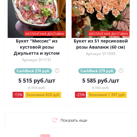
БЕСПЛАТНАЯ ДОСТАВКА
БЕСПЛАТНАЯ ДОСТАВКА
Букет "Миссис" из
Букет из 51 персиковой
кустовой розы
розы Аваланж (60 см)
Джульетта и эустом
Артикул: 011099
Артикул: 011131
CashBack 276 руб.
?
CashBack 279 руб.
?
5 515
руб.
/шт
5 585
руб.
/шт
6 343 руб.
6 982 руб.
-15%
Экономия 828 руб.
-25%
Экономия 1 397 руб.
Показать еще