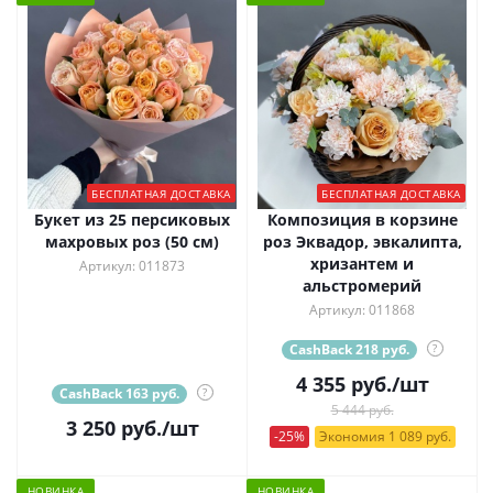
БЕСПЛАТНАЯ ДОСТАВКА
БЕСПЛАТНАЯ ДОСТАВКА
Букет из 25 персиковых
Композиция в корзине
махровых роз (50 см)
роз Эквадор, эвкалипта,
хризантем и
Артикул: 011873
альстромерий
Артикул: 011868
CashBack 218 руб.
?
4 355
руб.
/шт
CashBack 163 руб.
?
5 444 руб.
3 250
руб.
/шт
-25%
Экономия 1 089 руб.
НОВИНКА
НОВИНКА