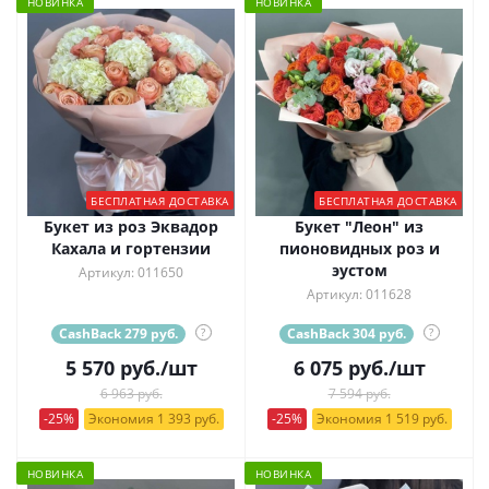
НОВИНКА
НОВИНКА
БЕСПЛАТНАЯ ДОСТАВКА
БЕСПЛАТНАЯ ДОСТАВКА
Букет из роз Эквадор
Букет "Леон" из
Кахала и гортензии
пионовидных роз и
эустом
Артикул: 011650
Артикул: 011628
CashBack 279 руб.
?
CashBack 304 руб.
?
5 570
руб.
/шт
6 075
руб.
/шт
6 963 руб.
7 594 руб.
-25%
Экономия 1 393 руб.
-25%
Экономия 1 519 руб.
НОВИНКА
НОВИНКА