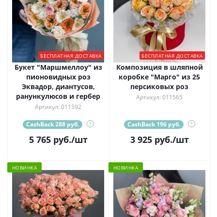
БЕСПЛАТНАЯ ДОСТАВКА
БЕСПЛАТНАЯ ДОСТАВКА
Букет "Маршмеллоу" из
Композиция в шляпной
пионовидных роз
коробке "Марго" из 25
Эквадор, диантусов,
персиковых роз
ранункулюсов и гербер
Артикул: 011565
Артикул: 011592
CashBack 288 руб.
?
CashBack 196 руб.
?
5 765
руб.
/шт
3 925
руб.
/шт
НОВИНКА
НОВИНКА