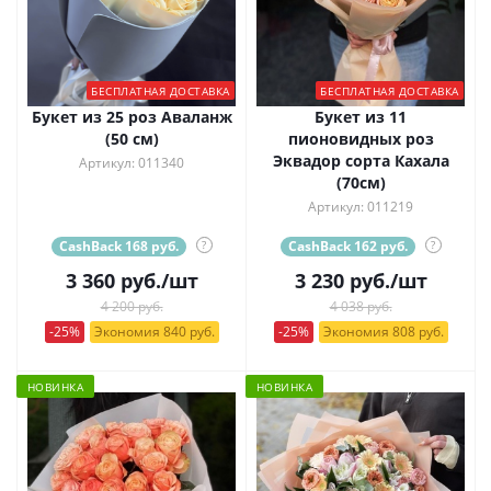
БЕСПЛАТНАЯ ДОСТАВКА
БЕСПЛАТНАЯ ДОСТАВКА
Букет из 25 роз Аваланж
Букет из 11
(50 см)
пионовидных роз
Эквадор сорта Кахала
Артикул: 011340
(70см)
Артикул: 011219
CashBack 168 руб.
?
CashBack 162 руб.
?
3 360
руб.
/шт
3 230
руб.
/шт
4 200 руб.
4 038 руб.
-25%
Экономия 840 руб.
-25%
Экономия 808 руб.
НОВИНКА
НОВИНКА