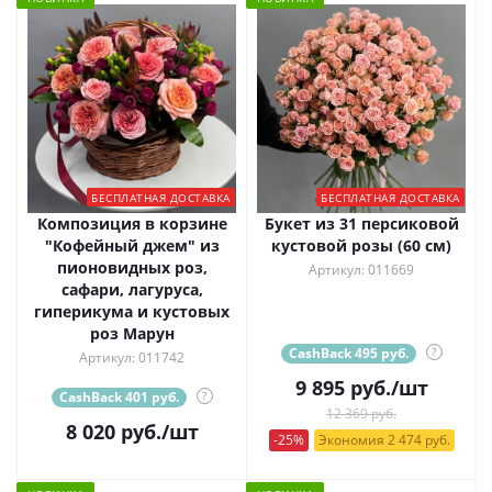
БЕСПЛАТНАЯ ДОСТАВКА
БЕСПЛАТНАЯ ДОСТАВКА
Композиция в корзине
Букет из 31 персиковой
"Кофейный джем" из
кустовой розы (60 см)
пионовидных роз,
Артикул: 011669
сафари, лагуруса,
гиперикума и кустовых
роз Марун
CashBack 495 руб.
?
Артикул: 011742
9 895
руб.
/шт
CashBack 401 руб.
?
12 369 руб.
8 020
руб.
/шт
-25%
Экономия 2 474 руб.