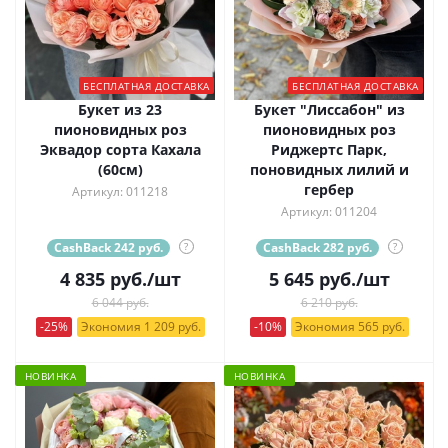
БЕСПЛАТНАЯ ДОСТАВКА
БЕСПЛАТНАЯ ДОСТАВКА
Букет из 23
Букет "Лиссабон" из
пионовидных роз
пионовидных роз
Эквадор сорта Кахала
Риджертс Парк,
(60см)
поновидных лилий и
гербер
Артикул: 011218
Артикул: 011204
CashBack 242 руб.
?
CashBack 282 руб.
?
4 835
руб.
/шт
5 645
руб.
/шт
6 044 руб.
6 210 руб.
-25%
Экономия 1 209 руб.
-10%
Экономия 565 руб.
НОВИНКА
НОВИНКА