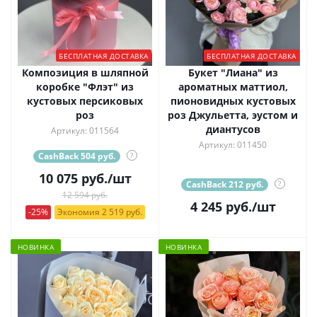
БЕСПЛАТНАЯ ДОСТАВКА
БЕСПЛАТНАЯ ДОСТАВКА
Композиция в шляпной
Букет "Лиана" из
коробке "Флэт" из
ароматных маттиол,
кустовых персиковых
пионовидных кустовых
роз
роз Джульетта, эустом и
диантусов
Артикул: 011564
Артикул: 011450
CashBack 504 руб.
?
10 075
руб.
/шт
CashBack 212 руб.
?
12 594 руб.
4 245
руб.
/шт
-25%
Экономия 2 519 руб.
НОВИНКА
НОВИНКА