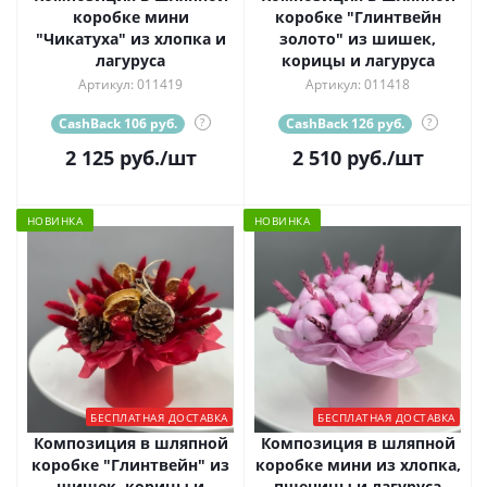
коробке мини
коробке "Глинтвейн
"Чикатуха" из хлопка и
золото" из шишек,
лагуруса
корицы и лагуруса
Артикул: 011419
Артикул: 011418
CashBack 106 руб.
?
CashBack 126 руб.
?
2 125
руб.
/шт
2 510
руб.
/шт
НОВИНКА
НОВИНКА
БЕСПЛАТНАЯ ДОСТАВКА
БЕСПЛАТНАЯ ДОСТАВКА
Композиция в шляпной
Композиция в шляпной
коробке "Глинтвейн" из
коробке мини из хлопка,
шишек, корицы и
пшеницы и лагуруса