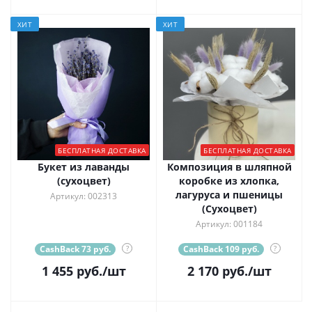
ХИТ
ХИТ
БЕСПЛАТНАЯ ДОСТАВКА
БЕСПЛАТНАЯ ДОСТАВКА
Букет из лаванды
Композиция в шляпной
(сухоцвет)
коробке из хлопка,
лагуруса и пшеницы
Артикул: 002313
(Сухоцвет)
Артикул: 001184
CashBack 73 руб.
?
CashBack 109 руб.
?
1 455
руб.
/шт
2 170
руб.
/шт