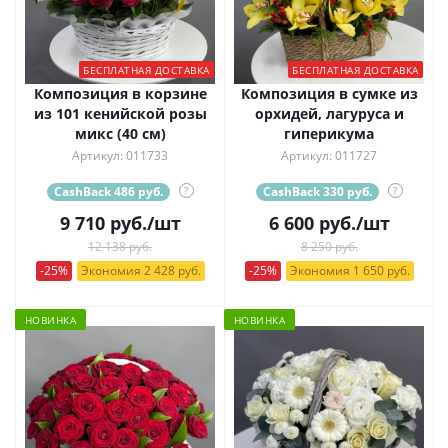
БЕСПЛАТНАЯ ДОСТАВКА
БЕСПЛАТНАЯ ДОСТАВКА
Композиция в корзине
Композиция в сумке из
из 101 кенийской розы
орхидей, лагуруса и
микс (40 см)
гиперикума
Артикул: 011733
Артикул: 011727
CashBack 486 руб.
?
CashBack 330 руб.
?
9 710
руб.
/шт
6 600
руб.
/шт
12 138 руб.
8 250 руб.
-25%
Экономия 2 428 руб.
-25%
Экономия 1 650 руб.
НОВИНКА
НОВИНКА