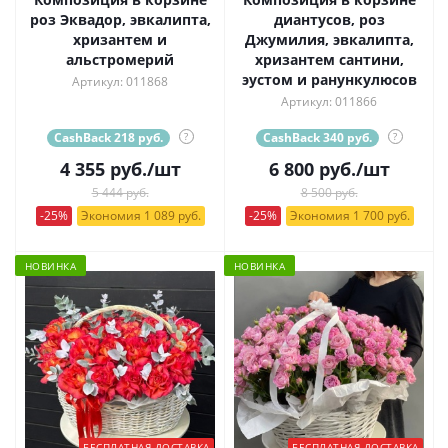
роз Эквадор, эвкалипта,
диантусов, роз
хризантем и
Джумилия, эвкалипта,
альстромерий
хризантем сантини,
эустом и ранункулюсов
Артикул: 011868
Артикул: 011866
CashBack 218 руб.
?
CashBack 340 руб.
?
4 355
руб.
/шт
6 800
руб.
/шт
5 444 руб.
8 500 руб.
-25%
Экономия 1 089 руб.
-25%
Экономия 1 700 руб.
НОВИНКА
НОВИНКА
БЕСПЛАТНАЯ ДОСТАВКА
БЕСПЛАТНАЯ ДОСТАВКА