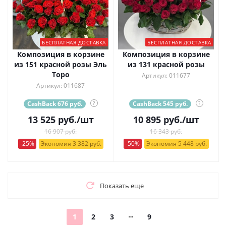
БЕСПЛАТНАЯ ДОСТАВКА
БЕСПЛАТНАЯ ДОСТАВКА
Композиция в корзине
Композиция в корзине
из 151 красной розы Эль
из 131 красной розы
Торо
Артикул: 011677
Артикул: 011687
CashBack 676 руб.
?
CashBack 545 руб.
?
13 525
руб.
/шт
10 895
руб.
/шт
16 907 руб.
16 343 руб.
-25%
Экономия 3 382 руб.
-50%
Экономия 5 448 руб.
Показать еще
1
2
3
9