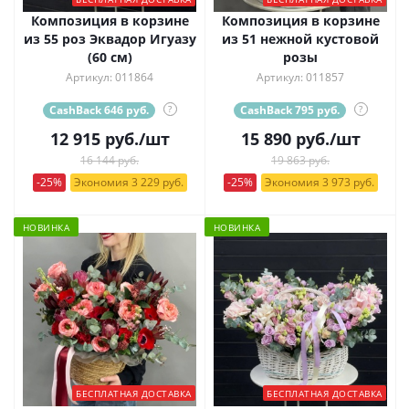
Композиция в корзине
Композиция в корзине
из 55 роз Эквадор Игуазу
из 51 нежной кустовой
(60 см)
розы
Артикул: 011864
Артикул: 011857
CashBack 646 руб.
?
CashBack 795 руб.
?
12 915
руб.
/шт
15 890
руб.
/шт
16 144 руб.
19 863 руб.
-25%
Экономия 3 229 руб.
-25%
Экономия 3 973 руб.
НОВИНКА
НОВИНКА
БЕСПЛАТНАЯ ДОСТАВКА
БЕСПЛАТНАЯ ДОСТАВКА