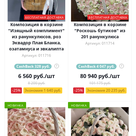
БЕСПЛАТНАЯ ДОСТАВКА
БЕСПЛАТНАЯ ДОСТАВКА
Композиция в корзине
Композиция в корзине
"Изящный комплимент"
"Роскошь бутиков" из
из ранункулюсов, роз
201 ранункулюса
Эквадор Плая Бланка,
Артикул: 011714
озатамнуса и эвкалипта
Артикул: 011716
CashBack 328 руб.
?
CashBack 4 047 руб.
?
6 560
руб.
/шт
80 940
руб.
/шт
8 200 руб.
101 175 руб.
-25%
Экономия 1 640 руб.
-25%
Экономия 20 235 руб.
НОВИНКА
НОВИНКА