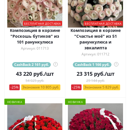
БЕСПЛАТНАЯ ДОСТАВКА
БЕСПЛАТНАЯ ДОСТАВКА
Композиция в корзине
Композиция в корзине
"Роскошь бутиков" из
"Счастье моё" из 51
101 ранункулюса
ранункулюса и
эвкалипта
Артикул: 011713
Артикул: 011712
CashBack 2 161 руб.
?
CashBack 1 166 руб.
?
43 220
руб.
/шт
23 315
руб.
/шт
54 025 руб.
29 144 руб.
-25%
Экономия 10 805 руб.
-25%
Экономия 5 829 руб.
НОВИНКА
НОВИНКА