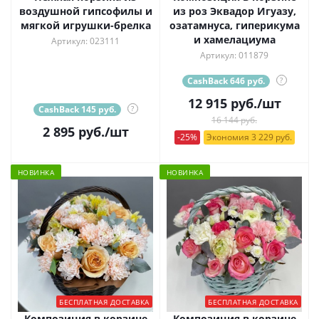
воздушной гипсофилы и
из роз Эквадор Игуазу,
мягкой игрушки-брелка
озатамнуса, гиперикума
и хамелациума
Артикул: 023111
Артикул: 011879
CashBack 646 руб.
?
12 915
руб.
/шт
CashBack 145 руб.
?
16 144 руб.
2 895
руб.
/шт
-25%
Экономия 3 229 руб.
НОВИНКА
НОВИНКА
БЕСПЛАТНАЯ ДОСТАВКА
БЕСПЛАТНАЯ ДОСТАВКА
Композиция в корзине
Композиция в корзине