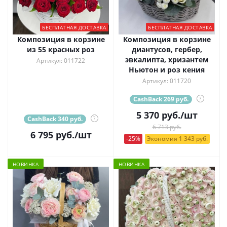
БЕСПЛАТНАЯ ДОСТАВКА
БЕСПЛАТНАЯ ДОСТАВКА
Композиция в корзине
Композиция в корзине
из 55 красных роз
диантусов, гербер,
эвкалипта, хризантем
Артикул: 011722
Ньютон и роз кения
Артикул: 011720
CashBack 269 руб.
?
5 370
руб.
/шт
CashBack 340 руб.
?
6 713 руб.
6 795
руб.
/шт
-25%
Экономия 1 343 руб.
НОВИНКА
НОВИНКА