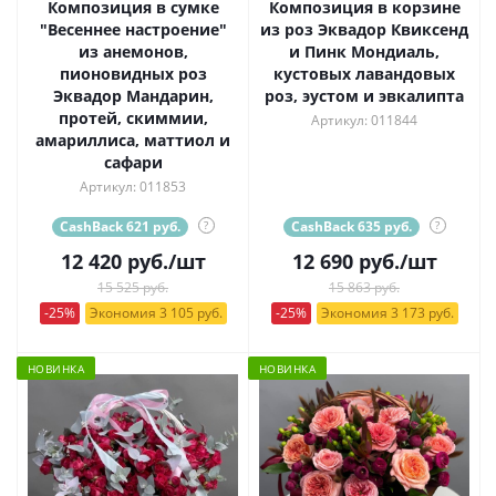
Композиция в сумке
Композиция в корзине
"Весеннее настроение"
из роз Эквадор Квиксенд
из анемонов,
и Пинк Мондиаль,
пионовидных роз
кустовых лавандовых
Эквадор Мандарин,
роз, эустом и эвкалипта
протей, скиммии,
Артикул: 011844
амариллиса, маттиол и
сафари
Артикул: 011853
CashBack 621 руб.
?
CashBack 635 руб.
?
12 420
руб.
/шт
12 690
руб.
/шт
15 525 руб.
15 863 руб.
-25%
Экономия 3 105 руб.
-25%
Экономия 3 173 руб.
НОВИНКА
НОВИНКА