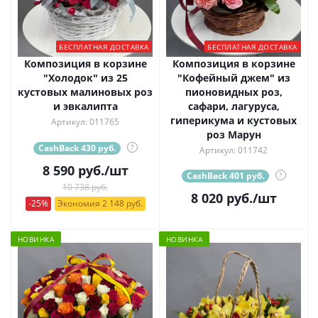
БЕСПЛАТНАЯ ДОСТАВКА
БЕСПЛАТНАЯ ДОСТАВКА
Композиция в корзине
Композиция в корзине
"Холодок" из 25
"Кофейный джем" из
кустовых малиновых роз
пионовидных роз,
и эвкалипта
сафари, лагуруса,
гиперикума и кустовых
Артикул: 011765
роз Марун
CashBack 430 руб.
?
Артикул: 011742
8 590
руб.
/шт
CashBack 401 руб.
?
10 738 руб.
8 020
руб.
/шт
-25%
Экономия 2 148 руб.
НОВИНКА
НОВИНКА