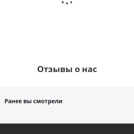
Сердце розовое
(40х102
(40х102
фольгированный
см)
см)
шар с гелием (45
см)
1 330
1 330
руб.
руб.
895
руб.
Отзывы о нас
Ранее вы смотрели