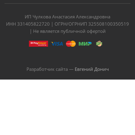
ИП Чулкова Анастасия Александровна
ИНН 331405822720 | ОГРН/ОГРНИП 325508100350519
| Не является публичной офертой
Разработчик сайта —
Евгений Донич