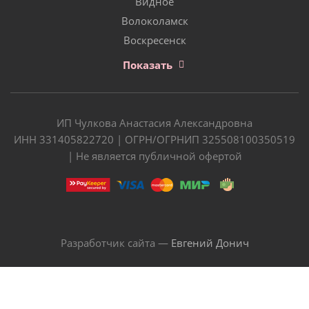
Видное
Волоколамск
Воскресенск
Показать
ИП Чулкова Анастасия Александровна
ИНН 331405822720 | ОГРН/ОГРНИП 325508100350519
| Не является публичной офертой
Разработчик сайта —
Евгений Донич