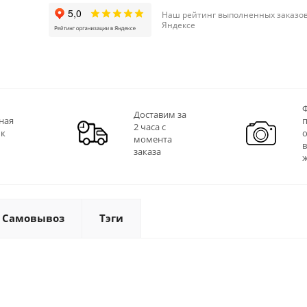
Наш рейтинг выполненных заказов
Яндексе
Ф
Доставим за
ная
2 часа с
 к
момента
заказа
Самовывоз
Тэги