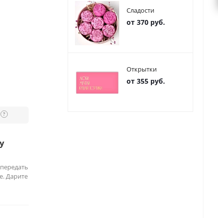
Сладости
от 370 руб.
Открытки
от 355 руб.
?
у
 передать
е. Дарите