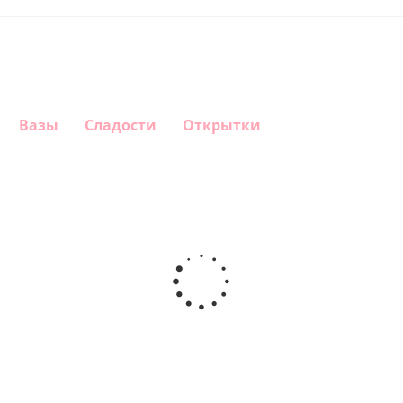
Вазы
Сладости
Открытки
Шар
Шар
Шар
Шар
гелиевый
гелиевый
гелиевый
Звезда - С
цифра 4
цифра 3
цифра 1
днем
(40х102
(40х102
(40х102
рождения
см)
см)
см)
(45 см)
1 330
1 330
1 330
895
руб.
руб.
руб.
руб.