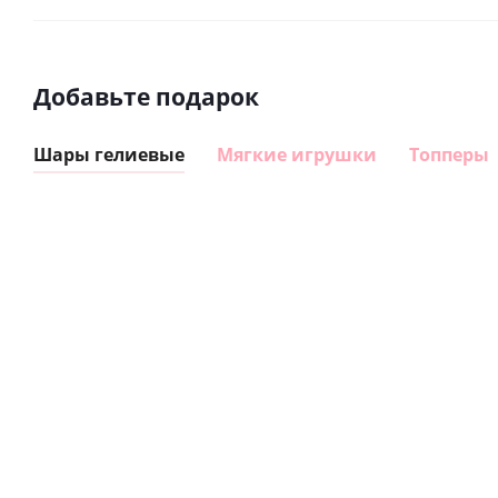
Добавьте подарок
Шары гелиевые
Мягкие игрушки
Топперы
Шар
Шар
сердце I
гелиевый
love you
цифра 8
Сердце розовое
(45 см)
(40х102
фольгированный
см)
шар с гелием (45
см)
1 330
895
руб.
895
руб.
руб.