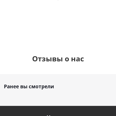
фольгированный
см)
см)
шар с гелием (45
см)
1 330
1 330
руб.
895
руб.
руб.
Отзывы о нас
Ранее вы смотрели