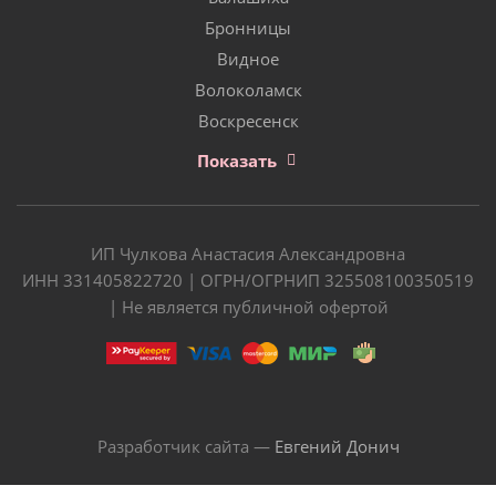
Бронницы
Видное
Волоколамск
Воскресенск
Показать
ИП Чулкова Анастасия Александровна
ИНН 331405822720 | ОГРН/ОГРНИП 325508100350519
| Не является публичной офертой
Разработчик сайта —
Евгений Донич