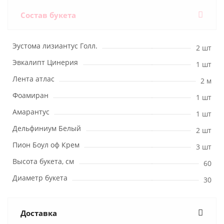
Состав букета
Эустома лизиантус Голл.
2 шт
Эвкалипт Цинерия
1 шт
Лента атлас
2 м
Фоамиран
1 шт
Амарантус
1 шт
Дельфиниум Белый
2 шт
Пион Боул оф Крем
3 шт
Высота букета, см
60
Диаметр букета
30
Доставка